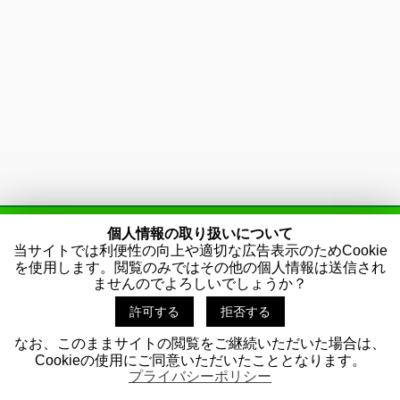
個人情報の取り扱いについて
当サイトでは利便性の向上や適切な広告表示のためCookie
えびす商売繁盛マーケティング
を使用します。閲覧のみではその他の個人情報は送信され
ませんのでよろしいでしょうか？
プライバシーポリシー
許可する
拒否する
なお、このままサイトの閲覧をご継続いただいた場合は、
Copyright ©
えびす商売繁盛マーケティング
All Rights Reserved.
Cookieの使用にご同意いただいたこととなります。
プライバシーポリシー