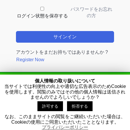
パスワードをお忘れ
の方
ログイン状態を保存する
サインイン
アカウントをまだお持ちではありませんか ?
Register Now
個人情報の取り扱いについて
当サイトでは利便性の向上や適切な広告表示のためCookie
えびす商売繁盛マーケティング
を使用します。閲覧のみではその他の個人情報は送信され
ませんのでよろしいでしょうか？
プライバシーポリシー
許可する
拒否する
なお、このままサイトの閲覧をご継続いただいた場合は、
Copyright ©
えびす商売繁盛マーケティング
All Rights Reserved.
Cookieの使用にご同意いただいたこととなります。
プライバシーポリシー