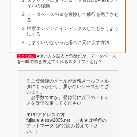
スクリプトのダウンロード＆WordPressファ
イルの移動
データベースの値を置換して移行を完了させ
る
検索エンジンにインデックスしてもらうよう
にする
うまくいかなかった場合に元に戻す方法
●使い方を誤ると危険だが、データベース
ここに注目
を一瞬で書き換えてくれるスクリプトとは？
※ご登録後のメールが迷惑メールフィル
タに引っかかり、届かないケースがござ
います。
お手数ですが、登録前に以下のアドレ
スを受信設定してください。
▼PCアドレスの方
fujita★★ssw2005.net （★★は半角の
アットマーク”@”に読み替えて下さ
い。）