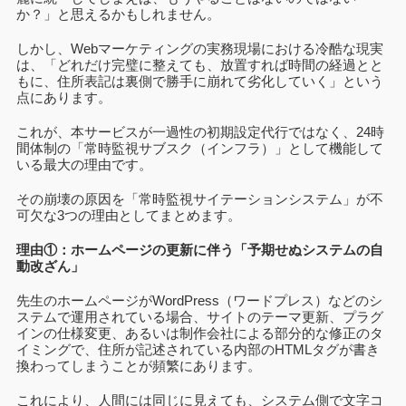
か？」と思えるかもしれません。
しかし、Webマーケティングの実務現場における冷酷な現実
は、「どれだけ完璧に整えても、放置すれば時間の経過とと
もに、住所表記は裏側で勝手に崩れて劣化していく」という
点にあります。
これが、本サービスが一過性の初期設定代行ではなく、24時
間体制の「常時監視サブスク（インフラ）」として機能して
いる最大の理由です。
その崩壊の原因を
「常時監視サイテーションシステム」が不
可欠な3つの理由としてまとめます。
理由①：ホームページの更新に伴う「予期せぬシステムの自
動改ざん」
先生のホームページがWordPress（ワードプレス）などのシ
ステムで運用されている場合、サイトのテーマ更新、プラグ
インの仕様変更、あるいは制作会社による部分的な修正のタ
イミングで、住所が記述されている内部のHTMLタグが書き
換わってしまうことが頻繁にあります。
これにより、人間には同じに見えても、システム側で文字コ