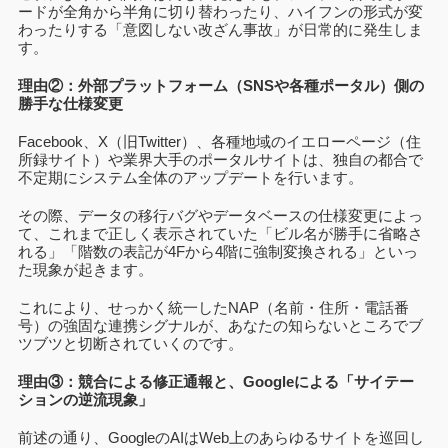
ードが全角から半角に切り替わったり、ハイフンの形式が変
わったりする「意図しない改ざん事故」が日常的に発生しま
す。
理由②：外部プラットフォーム（SNSや各種ポータル）側の
勝手な仕様変更
Facebook、X（旧Twitter）、各種地域のイエローページ（住
所録サイト）や業界大手のポータルサイトは、独自の都合で
不定期にシステム全体のアップデートを行います。
その際、データの移行バグやデータベースの仕様変更によっ
て、これまで正しく表示されていた「ビル名が勝手に省略さ
れる」「階数の表記が4Fから4階に強制変換される」といっ
た現象が起きます。
これにより、せっかく統一したNAP（名前・住所・電話番
号）の強固な連携シグナルが、あなたの知らないところでブ
ツブツと切断されていくのです。
理由③：競合による修正通報と、Googleによる「サイテー
ションの逆流現象」
前述の通り、GoogleのAIはWeb上のあらゆるサイトを巡回し