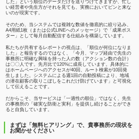
した」という順位のデータだけを送りつけてきますが、忙し
い経営者や先生方がそれを見ても、実務においてピンと来な
いのが現実です。
そのため、当システムでは複雑な数値を徹底的に絞り込み、
A4用紙1枚（または公式LINEへのメッセージ）で「成果ポス
ター」として毎月自動配信する仕組みを構築しています。
私たちが共有するレポートの視点は、
「順位が何位になりま
した」と報告するのではなく、「今月、マップ経由で先生の
事務所に明確な興味を持った人の数（アクション数の合計）
は〇〇人です。先月比で120%に成長しています。具体的に
はホームページへのアクセスが40回、ルート検索が10回発
生しました。システムによる週1回の自動投稿により、地域
の潜在顧客の取りこぼしをこれだけ防げています」と可視化
して伝えることです。
だからこそ、当サービスは「一過性の順位」ではなく、先生
の事務所の「確実な防衛と実利」を提供し続けることができ
ると自負しています。
まずは「無料ヒアリング」で、貴事務所の現状を
お聞かせください