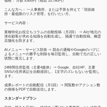
価格： 月額 9,800円（税込 10,780円）
こんな方へ： 一人事務所、または予算を抑えて「現状維
持・最低限のリスク管理」を行いたい方。
サービス内容：
業種特化お役立ちコラムの自動投稿（月2回） ⇒ AIが地元の
潜在顧客が求める知識を自動生成し、隔週で自動投稿。幽霊
店舗化を防ぎます。
AIメニュー・サービス防衛 ⇒ 競合の通報やGoogleのバグに
よるメニューの勝手な削除を毎日監視し、自動で元の正しい
状態に復元します。
24時間住所監視（主要4媒体）⇒ Google、自社HP、主要
SNSの住所表記を自動巡回し、1文字のズレもないか監視し
ます。
成果レポートの自動配信（月1回）⇒ 閲覧数やアクション数
の推移をPDFで自動送信します。
スタンダードプラン