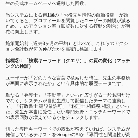
生の公式ホームページへ遷移した回数。
当システムによる週1回の「お役立ち情報の自動投稿」が効
いてくると、プロフィールを閲覧したユーザーの離脱が減る
ため、このアクション率（閲覧数に対する行動の割合）が明
確に向上します。
施策開始前（過去3ヶ月の平均）と比べて、これらのアクシ
ョン合計数が何％伸びたかを厳密に検証します。
指標②：「検索キーワード（クエリ）」の質の変化（マッチ
ングの検証）
ユーザーが「どのような言葉で検索した時に、先生の事務所
が画面に表示されたか」という具体的な履歴データです。
単なる「弁護士」「不動産」といった広すぎる一般名詞だけ
でなく、システムが自動生成して配信したテーマに連動し
て、「行政書士 建設業許可」「税理士 相続税 相談」といっ
た、先生が本当に受任したい専門分野・ニッチキーワードで
の表示回数が増えているかをチェックします。
狙った専門キーワードでの露出が増えていれば、システムが
発信しているテキストをGoogleのAIが「専門性と関連性が高