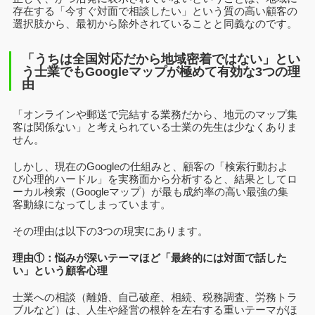
存在する「今すぐ対面で相談したい」という質の高い顧客の
選択肢から、最初から除外されていることと同義なのです。
「うちは全国対応だから地域密着ではない」とい
う士業でもGoogleマップが極めて有効な3つの理
由
「オンラインや郵送で完結する業務だから、地元のマップ集
客は関係ない」と考えられている士業の先生は少なくありま
せん。
しかし、現在のGoogleの仕組みと、顧客の「検索行動およ
び心理的ハードル」を実務面から分析すると、結果としてロ
ーカル検索（Googleマップ）が最も成約率の高い最強の集
客動線になってしまっています。
その理由は以下の3つの現実にあります。
理由①：悩みが深いテーマほど「最終的には対面で話した
い」という顧客心理
士業への相談（離婚、自己破産、相続、税務調査、労務トラ
ブルなど）は、人生や経営の根幹を左右する重いテーマがほ