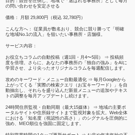
目的：競合を圧倒し、地域で「選ばれる事務所」として毎月
の問い合わせを安定させる
価格： 月額 29,800円（税込 32,780円）
こんな方へ： 従業員が数名おり、競合に競り勝って「明確
な地域No.1の流入」を狙いたい事務所・店舗様。
サービス内容：
お役立ちコラムの自動投稿（週1回・月4〜5回） ⇒ 投稿頻
度を倍増。さらに、あなたの事務所の「独自の強み」をAIに
学習させ、より尖ったオリジナルコラムを毎週配信します。
攻めのキーワード・メニュー自動最適化 ⇒ 毎月Googleから
上がってくる「実際の検索クエリ（お宝キーワード）」を自
動抽出し、それらを盛り込んだ新規メニューの追加やテキス
トの調整を毎月アップデートし続けます。
24時間住所監視・自動同期（最大15媒体） ⇒ 地域の主要ポ
ータルサイトや住所録サイトまで監視対象を拡大。Web全体
における「知名度（視認性の高さ）」のシグナルを圧倒的に
強め、MEO順位を強固に固定します。
特別営業時間の1タップ更新サポート ⇒ お盆や年末年始の不