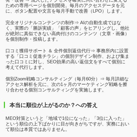
ための専用ページを個別開発。毎月のアクセスデータを元
に、ボタン配置や文言を毎月手動で改善（LPO）します。
完全オリジナルコンテンツの制作⇒ AIの自動生成ではな
く、実際の「勝訴実績」「顧客の声」をヒアリングし、他社
が絶対に真似できない高肉付けのコンテンツ（文章・画像）
を個別制作・投稿します。
口コミ獲得サポート ＆ 全件個別返信代行⇒ 事務所内に設置
する「口コミ促進チラシ」の個別デザイン制作、および集ま
った口コミに対し、SEO効果の高い返信文をすべて個別に
考えて代行します。
個別Zoom戦略コンサルティング（毎月60分）⇒ 毎月詳細な
アクセス解析を元に、次の1ヶ月のマーケティング戦略を擦
り合わせる個別コンサルティングを実施します。
本当に順位が上がるのか？への答え
MEO対策というと「地域で1位になった」「3位に入った」
という順位の上下ばかりに目が向きがちですが、実務におい
て順位は本質ではありません。