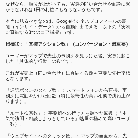
なぜなら、順位が上がっても、実際の問い合わせや面談に繋
がらなければ1円の利益にもならないからです。
本当に見るべきなのは、Googleビジネスプロフィールの裏
側（インサイトデータ）から自動抽出できる、以下の「実利
に直結する3つのコア指標」です。
指標①：「直接アクション数」（コンバージョン・最重要）
ユーザーがマップで先生の事務所を見つけた後、実際に起こ
した「具体的な行動」の数です。
これが実売上（問い合わせ）に直結する最も重要な先行指標
となります。
「通話ボタンのタップ数」： スマートフォンから直接、事
務所に電話をかけた回数（特に緊急性の高い相談で跳ね上が
ります）。
「ルート検索数」： 事務所への行き方を調べた回数（「本
気で訪問・相談しようとしている」熱量の極めて高いユーザ
ー数）。
「ウェブサイトへのクリック数」： マップの画面から、先