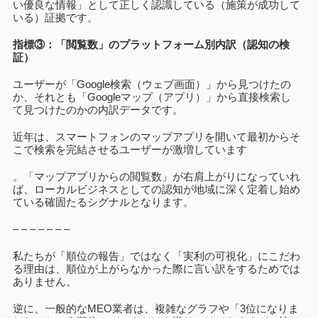
い優良な情報」として正しく認識している（施策が成功して
いる）証拠です。
指標③：「閲覧数」のプラットフォーム別内訳（認知の検
証）
ユーザーが「Google検索（ウェブ画面）」から見つけたの
か、それとも「Googleマップ（アプリ）」から直接検索し
て見つけたのかの内訳データです。
近年は、スマートフォンのマップアプリを開いて最初からそ
こで検索を完結させるユーザーが激増しています
。「マップアプリからの閲覧数」が右肩上がりになっていれ
ば、ローカルビジネスとしての認知が地域に深く定着し始め
ている確固たるシグナルとなります。
– – – – – – –
私たちが「順位の報告」ではなく「実利の可視化」にこだわ
る理由は、順位が上がらなかった際に言い訳をするためでは
ありません。
逆に、一般的なMEO業者は、複雑なグラフや「3位になりま