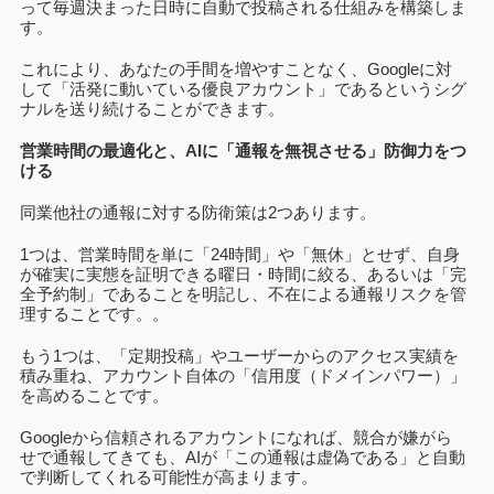
って毎週決まった日時に自動で投稿される仕組みを構築しま
す。
これにより、あなたの手間を増やすことなく、Googleに対
して「活発に動いている優良アカウント」であるというシグ
ナルを送り続けることができます。
営業時間の最適化と、AIに「通報を無視させる」防御力をつ
ける
同業他社の通報に対する防衛策は2つあります。
1つは、営業時間を単に「24時間」や「無休」とせず、自身
が確実に実態を証明できる曜日・時間に絞る、あるいは「完
全予約制」であることを明記し、不在による通報リスクを管
理することです。。
もう1つは、「定期投稿」やユーザーからのアクセス実績を
積み重ね、アカウント自体の「信用度（ドメインパワー）」
を高めることです。
Googleから信頼されるアカウントになれば、競合が嫌がら
せで通報してきても、AIが「この通報は虚偽である」と自動
で判断してくれる可能性が高まります。