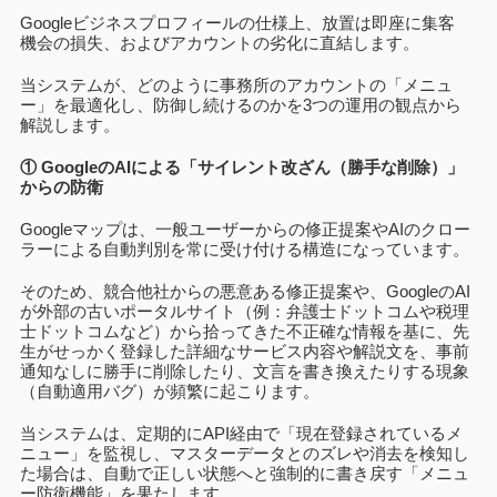
Googleビジネスプロフィールの仕様上、放置は即座に集客
機会の損失、およびアカウントの劣化に直結します。
当システムが、どのように事務所のアカウントの「メニュ
ー」を最適化し、防御し続けるのかを3つの運用の観点から
解説します。
① GoogleのAIによる「サイレント改ざん（勝手な削除）」
からの防衛
Googleマップは、一般ユーザーからの修正提案やAIのクロー
ラーによる自動判別を常に受け付ける構造になっています。
そのため、競合他社からの悪意ある修正提案や、GoogleのAI
が外部の古いポータルサイト（例：弁護士ドットコムや税理
士ドットコムなど）から拾ってきた不正確な情報を基に、先
生がせっかく登録した詳細なサービス内容や解説文を、事前
通知なしに勝手に削除したり、文言を書き換えたりする現象
（自動適用バグ）が頻繁に起こります。
当システムは、定期的にAPI経由で「現在登録されているメ
ニュー」を監視し、マスターデータとのズレや消去を検知し
た場合は、自動で正しい状態へと強制的に書き戻す「メニュ
ー防衛機能」を果たします。