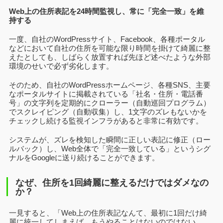
Web上の住所表記を24時間監視し、常に「完全一致」を維
持する
一度、自社のWordPressサイト、Facebook、各種ポータル
などにおいて自社の住所を可能な限り時間を掛けて綺麗に整
えたとしても、しばらく放置すれば先ほど述べたような外部
環境のせいで必ず劣化します。
そのため、自社のWordPressホームページ、各種SNS、主要
なポータルサイトに掲載されている「社名・住所・電話番
号」の文字列を定期的にクローラー（自動巡回プログラム）
でスクレイピング（自動収集）し、1文字のズレもないかを
チェックし続ける監視インフラがあると非常に有効です。
システムが、ズレを検知した瞬間に正しい表記に修正（ロー
ルバック）し、Web全体で「完全一致している」というシグ
ナルをGoogleに送り続けることができます。
なぜ、住所を1回綺麗に整えるだけではダメなの
か？
一見すると、「Web上の住所表記なんて、最初に1回だけ綺
麗に統一してしまえば、もうやることはないのではない