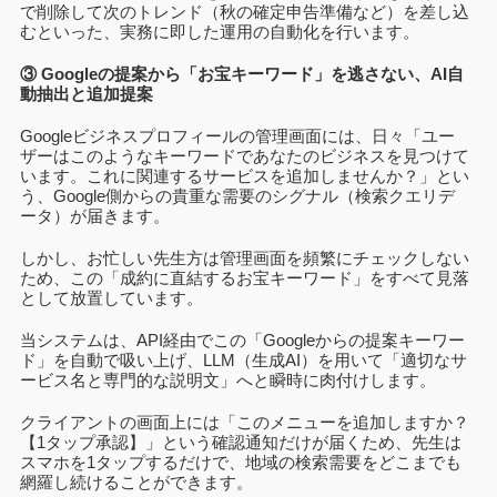
で削除して次のトレンド（秋の確定申告準備など）を差し込
むといった、実務に即した運用の自動化を行います。
③ Googleの提案から「お宝キーワード」を逃さない、AI自
動抽出と追加提案
Googleビジネスプロフィールの管理画面には、日々「ユー
ザーはこのようなキーワードであなたのビジネスを見つけて
います。
これに関連するサービスを追加しませんか？」とい
う、Google側からの貴重な需要のシグナル（検索クエリデ
ータ）が届きます。
しかし、お忙しい先生方は管理画面を頻繁にチェックしない
ため、この「成約に直結するお宝キーワード」をすべて見落
として放置しています。
当システムは、API経由でこの「Googleからの提案キーワー
ド」を自動で吸い上げ、LLM（生成AI）を用いて「適切なサ
ービス名と専門的な説明文」へと瞬時に肉付けします。
クライアントの画面上には「このメニューを追加しますか？
【1タップ承認】」という確認通知だけが届くため、先生は
スマホを1タップするだけで、地域の検索需要をどこまでも
網羅し続けることができます。