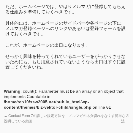
ただ、ホームページでは、やはりメルマガに登録してもらえ
る仕組みを準備しておくべきです。
具体的には、ホームページのサイドバーや各ページの下に、
メルマガ登録ページへのリンクやあるいは登録フォームを設
けておくべきです。
これが、ホームページの出口になります。
せっかく興味を持ってくれているユーザーをがっかりさせな
いためにも、もし用意されていないようなら出口はすぐに設
置してくださいね。
Warning
: count(): Parameter must be an array or an object that
implements Countable in
/home/ten10/ssw2005.net/public_html/wp-
content/themes/biz-vektor-child/single.php
on line
61
←
Contact Form 7の詳しい設定方法を
メルマガのネタ切れをなくす簡単な方
説明している動画
法
→