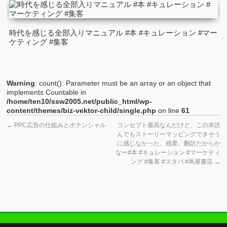
時代を感じる全部入りマニュアル #本 #キュレーション #マー
ケティング #集客
Warning
: count(): Parameter must be an array or an object that
implements Countable in
/home/ten10/ssw2005.net/public_html/wp-
content/themes/biz-vektor-child/single.php
on line
61
←
PPC広告の仕組みとポテンシャル
コンセプト最高なんだけど、この本読
んでもストーリーマッピングできそう
に感じなかった、残業。翻訳だからか
なー#本 #キュレーション #マーケティ
ング #集客 #スタバ #蔦屋書店
→