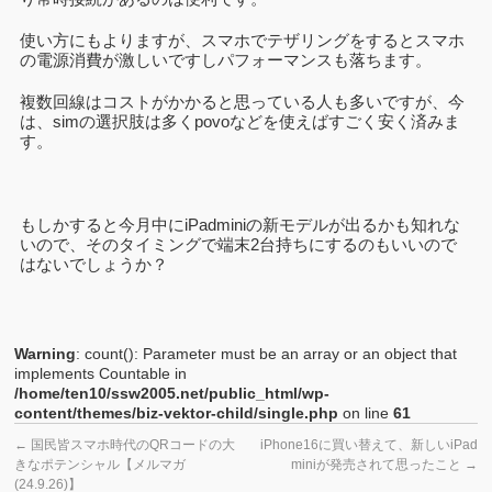
使い方にもよりますが、スマホでテザリングをするとスマホ
の電源消費が激しいですしパフォーマンスも落ちます。
複数回線はコストがかかると思っている人も多いですが、今
は、simの選択肢は多くpovoなどを使えばすごく安く済みま
す。
もしかすると今月中にiPadminiの新モデルが出るかも知れな
いので、そのタイミングで端末2台持ちにするのもいいので
はないでしょうか？
Warning
: count(): Parameter must be an array or an object that
implements Countable in
/home/ten10/ssw2005.net/public_html/wp-
content/themes/biz-vektor-child/single.php
on line
61
←
国民皆スマホ時代のQRコードの大
iPhone16に買い替えて、新しいiPad
きなポテンシャル【メルマガ
miniが発売されて思ったこと
→
(24.9.26)】