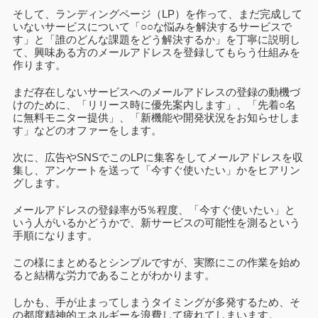
そして、ランディングページ（LP）を作って、まだ完成して
いないサービスについて「○○な悩みを解決するサービスで
す」と「誰のどんな課題をどう解決するか」を丁寧に説明し
て、興味ある方のメールアドレスを登録してもらう仕組みを
作ります。
まだ存在しないサービスへのメールアドレスの登録の動機づ
けのために、「リリース時に優先案内します」、
「先着○名
に無料モニター提供」、
「新機能や開発状況をお知らせしま
す」などのオファーをします。
次に、広告やSNSでこのLPに集客をしてメールアドレスを収
集し、アンケートを送って「今すぐ使いたい」かをヒアリン
グします。
メールアドレスの登録率が5％程度、「今すぐ使いたい」と
いう人がいるかどうかで、新サービスの可能性を測るという
手順になります。
この様にまとめるとシンプルですが、実際にこの作業を始め
ると結構な労力であることがわかります。
しかも、手が止まってしまうタイミングが多発するため、そ
の都度精神的エネルギーを浪費して疲れてしまいます。