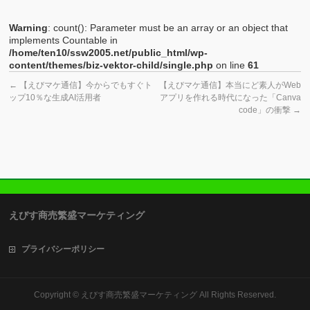
Warning
: count(): Parameter must be an array or an object that
implements Countable in
/home/ten10/ssw2005.net/public_html/wp-
content/themes/biz-vektor-child/single.php
on line
61
←
【えびマケ通信】今からでもすぐト
【えびマケ通信】本当にど素人がWeb
ップ10％な生成AI活用者
アプリを作れる時代になった「Canva
code」の衝撃
→
えびす商売繁盛マーケティング
プライバシーポリシー
Copyright ©
えびす商売繁盛マーケティング
All Rights Reserved.