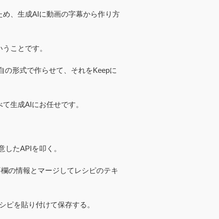
め、生成AIに動画の字幕から作り方
いうことです。
自の形式で作らせて、それをKeepに
て生成AIにお任せです。
意したAPIを叩く。
概要欄の情報とマージしてレシピのテキ
したレシピを貼り付けて保存する。