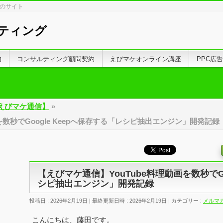
しのサイト
ティング
内
コンサルティング顧問契約
えびマケオンライン講座
PPC広
えびマケ通信】
»
を数秒でGoogle Keepへ保存する「レシピ抽出エンジン」開発記録
【えびマケ通信】YouTube料理動画を数秒でGo
シピ抽出エンジン」開発記録
投稿日 : 2026年2月19日
最終更新日時 : 2026年2月19日
カテゴリー :
メルマ
こんにちは、藤田です。