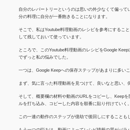
自分のレパートリーというのは思いの外少なくて偏って
分の料理に自分が一番飽きることになります。
そこで、私はYoutube料理動画のレシピを参考にすることが多
して残しておいて使っています。
ところで、このYoutube料理動画のレシピをGoogle K
でずっと私の悩みでした。
一つは、Google Keepへの保存ステップがあまりに多い
まず、気に言った料理動画を見つけて、良いなと思い、
そして、概要欄の材料や動画のURLをコピーし、Keep
ルを打ち込み、コピーした内容を順番に貼り付けていく
この一連の動作のステップが億劫で後回しにすることも
もう一つの悩みは、動画によってレシピ情報の質がバラ