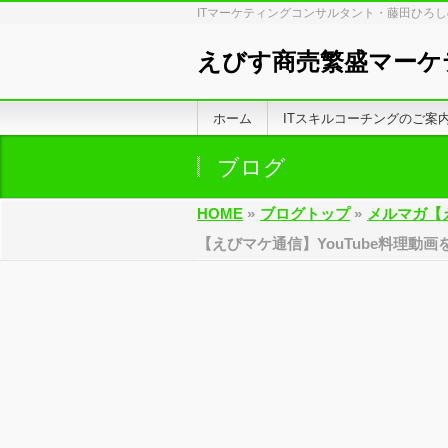
ITマーケティングコンサルタント・藤田ひろ
えびす商売繁盛マーケ
ホーム
ITスキルコーチングのご案
ブログ
HOME
»
ブログトップ
»
メルマガ【
【えびマケ通信】YouTube料理動画