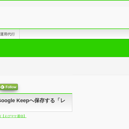
告運用代行
ogle Keepへ保存する「レ
ガ【えびマケ通信】