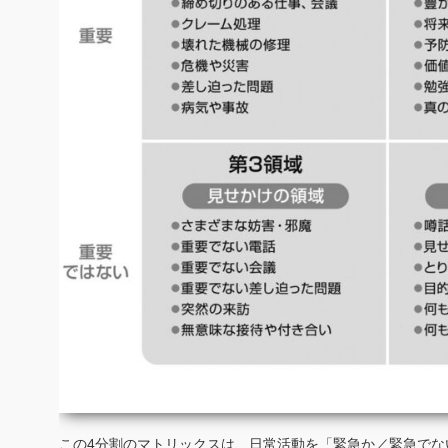
この4分割のマトリックスは、日常活動を「緊急か／緊急でな