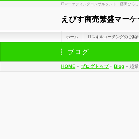
ITマーケティングコンサルタント・藤田ひろ
えびす商売繁盛マーケ
ホーム
ITスキルコーチングのご案
ブログ
HOME
»
ブログトップ
»
Blog
»
起業