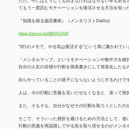
ただ、中にはどうしても読まなければならない本もある
てもう一度読むモチベーションを復活させる方法を知っ
『知識を操る超読書術』（メンタリストDaiGo)
https://amzn.to/3BRGGNP
”3行のメモで、やる気は復活する”という章に書かれてい
「メンタルマップ」という
モチベーションや集中力を維
自分の人生の目標や行動を箇条書きにして視覚化したも
自らやっていることの迷子にならないようにするわけで
人は、
今の行動に意義を見いだせなくなると、迷って挫
また、そもそも、自分がなぜその行動を取ろうとしたの
そこで、そういった挫折を避けるための方法として、
迷
行動の意義を再認識してやる気を取り戻せるのがメンタ