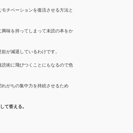
むモチベーションを復活させる方法と
に興味を持ってしまって未読の本をか
。
意欲が減退しているわけです。
速読術に飛びつくことにもなるので危
切れがちの集中力を持続させるため
をして答える。