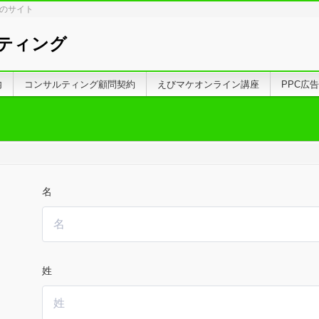
しのサイト
ティング
内
コンサルティング顧問契約
えびマケオンライン講座
PPC広
名
姓