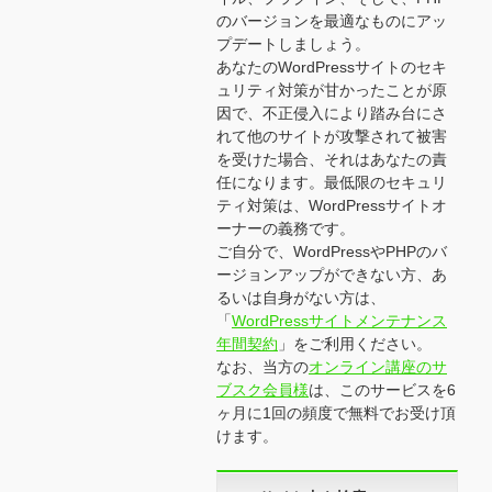
のバージョンを最適なものにアッ
プデートしましょう。
あなたのWordPressサイトのセキ
ュリティ対策が甘かったことが原
因で、不正侵入により踏み台にさ
れて他のサイトが攻撃されて被害
を受けた場合、それはあなたの責
任になります。最低限のセキュリ
ティ対策は、WordPressサイトオ
ーナーの義務です。
ご自分で、WordPressやPHPのバ
ージョンアップができない方、あ
るいは自身がない方は、
「
WordPressサイトメンテナンス
年間契約
」をご利用ください。
なお、当方の
オンライン講座のサ
ブスク会員様
は、このサービスを6
ヶ月に1回の頻度で無料でお受け頂
けます。