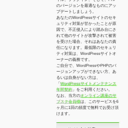
のバージョンを最適なものにアッ
プデートしましょう。
あなたのWordPressサイトのセキ
ュリティ対策が甘かったことが原
因で、不正侵入により踏み台にさ
れて他のサイトが攻撃されて被害
を受けた場合、それはあなたの責
任になります。最低限のセキュリ
ティ対策は、WordPressサイトオ
ーナーの義務です。
ご自分で、WordPressやPHPのバ
ージョンアップができない方、あ
るいは自身がない方は、
「
WordPressサイトメンテナンス
年間契約
」をご利用ください。
なお、当方の
オンライン講座のサ
ブスク会員様
は、このサービスを6
ヶ月に1回の頻度で無料でお受け頂
けます。