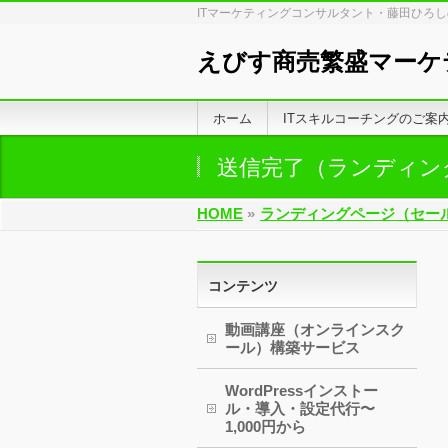
ITマーケティングコンサルタント・藤田ひろ
えびす商売繁盛マーケ
ホーム
ITスキルコーチングのご案
送信完了（ランディン
HOME
»
ランディングページ（セー
コンテンツ
動画講座（オンラインスク
ール）構築サービス
WordPressインストー
ル・導入・設定代行〜
1,000円から