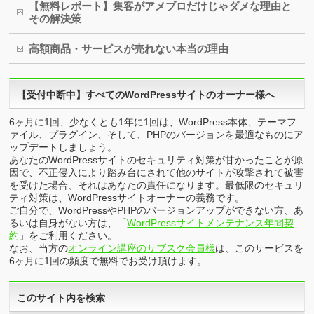
【無料レポート】集客がアメブロだけじゃダメな理由と
その解決策
高額商品・サービスが売れない本当の理由
【受付中断中】すべてのWordPressサイトのオーナー様へ
6ヶ月に1回、少なくとも1年に1回は、WordPress本体、テーマフ
ァイル、プラグイン、そして、PHPのバージョンを最適なものにア
ップデートしましょう。
あなたのWordPressサイトのセキュリティ対策が甘かったことが原
因で、不正侵入により踏み台にされて他のサイトが攻撃されて被害
を受けた場合、それはあなたの責任になります。最低限のセキュリ
ティ対策は、WordPressサイトオーナーの義務です。
ご自分で、WordPressやPHPのバージョンアップができない方、あ
るいは自身がない方は、「
WordPressサイトメンテナンス年間契
約
」をご利用ください。
なお、当方の
オンライン講座のサブスク会員様
は、このサービスを
6ヶ月に1回の頻度で無料でお受け頂けます。
このサイト内を検索